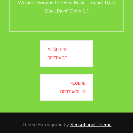
Welpen:Dwayne the Blue Rock „Logan“ Djuni
Blue „Djuni“ Daria […]
Beitragsnavigation
ÄLTERE
BEITRÄGE
NEUERE
BEITRÄGE
Theme Fotoografia by
Sensational Theme