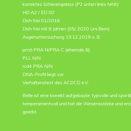
korrektes Scherengebiss (P2 unten links fehlt)
HD A2 / ED 00
Dish frei 01/2016
Dish frei mit 8 Jahren (05/ 2020 Uni Bern)
Augenuntersuchung 19.12.2019 o. B.
prcd-PRA N/PRA C (ehemals B)
PLL N/N
rcd4 PRA N/N
DNA-Profil liegt vor
Verhaltenstest des ACDCD e.V.
Belle ist eine korrekt aufgebaute, typvolle und spor
temperamentvoll und hat die Wesensstärke und eno
geerbt.