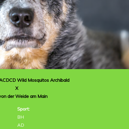
. ACDCD Wild Mosquitos Archibald
X
von der Weide am Main
Sport:
BH
AD