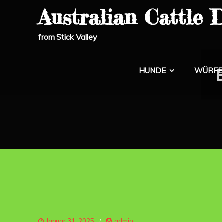
Skip
Australian Cattle 
to
content
from Stick Valley
HUNDE
WÜRFE
Januar 31, 2025
admin