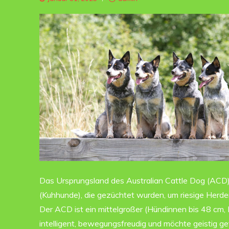
Das Ursprungsland des Australian Cattle Dog (ACD)
(Kuhhunde), die gezüchtet wurden, um riesige Herden
Der ACD ist ein mittelgroßer (Hündinnen bis 48 cm, 
intelligent, bewegungsfreudig und möchte geistig g