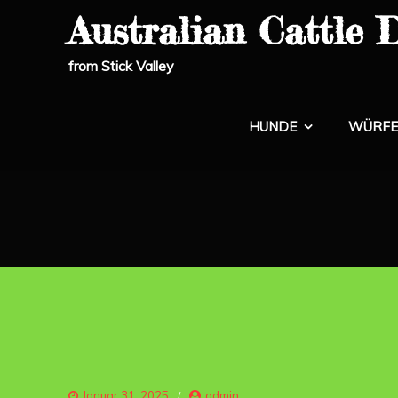
Skip
Australian Cattle 
to
content
from Stick Valley
HUNDE
WÜRFE
Januar 31, 2025
admin