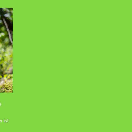
e
r ist